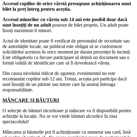
Accesul copiilor de orice vârstă presupune achiziționarea unui
bilet la preț întreg pentru aceștia.
Accesul minorilor cu vârsta sub 14 ani este posibil doar dacă
sunt însoțiți de un adult
posesor de bilet propriu. Un adult poate
însoți maximum 6 minori.
Actul de identitate poate fi verificat de personalul de securitate sau
de autoritățile locale, iar publicul este obligat să se conformeze
solicitărilor acestora în orice moment pe durata prezenței în incintă.
Este obligatoriu ca fiecare participant să dețină un document sau o
formă validă de identificare care să îi dovedească vârsta.
Din cauza nivelului ridicat de zgomot, evenimentul nu este
recomandat copiilor sub 12 ani. Totuși, aceștia pot participa dacă
sunt însoțiți de un părinte sau tutore care își asumă întreaga
responsabilitate.
MÂNCARE ȘI BĂUTURI
O selecție de băuturi răcoritoare și mâncare va fi disponibilă pentru
achiziție la locație. Nu se vor vinde băuturi alcoolice în ziua
spectacolului!
Mâncarea și băuturile pot fi achiziționate cu numerar sau card, însă