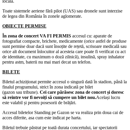
locală.
Toate sistemele aeriene fără pilot (UAS) sau dronele sunt interzise
de legea din România în zonele aglomerate.
OBIECTE PERMISE
În zona de concert VA FI PERMIS
accesul cu: aparate de
fotografiat compacte, brichete, medicamente (orice astfel de produse
sunt permise doar dacă sunt însoțite de rețetă, scrisoare medicală sau
orice alt document înlocuitor al acesteia care poate fi verificat cu act
de identitate, cu maximum o doză zilnică), insulină, spray inhalator
pentru astm, baterii nu mai mari decat un telefon.
BILETE
Biletul achiziționat permite accesul o singură dată în stadion, până la
finalul programului, strict în zona indicată pe bilet
(gazon sau tribune).
Cei care părăsesc zona de concert și doresc
să reintre vor fi nevoiți să cumpere un bilet nou.
Același lucru
este valabil și pentru posesorii de brățări.
Accesul biletelor Standing pe Gazon se va realiza prin doua cai de
acces diferite, asa cum este indicat pe harta.
Biletul trebuie păstrat pe toată durata concertului, iar spectatorii