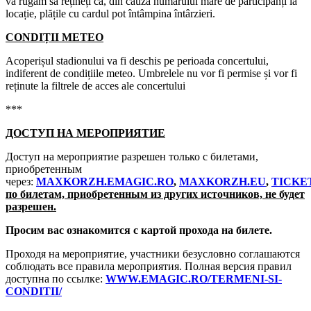
vă rugăm să rețineți că, din cauza numărului mare de participanți la
locație, plățile cu cardul pot întâmpina întârzieri.
CONDIȚII METEO
Acoperișul stadionului va fi deschis pe perioada concertului,
indiferent de condițiile meteo. Umbrelele nu vor fi permise și vor fi
reținute la filtrele de acces ale concertului
***
ДОСТУП НА МЕРОПРИЯТИЕ
Доступ на мероприятие разрешен только с билетами,
приобретенным
через:
MAXKORZH.EMAGIC.RO
,
MAXKORZH.EU
,
TICKE
по билетам, приобретенным из других источников, не будет
разрешен.
Просим вас ознакомится с картой прохода на билете.
Проходя на мероприятие, участники безусловно соглашаются
соблюдать все правила мероприятия. Полная версия правил
доступна по ссылке:
WWW.EMAGIC.RO/TERMENI-SI-
CONDITII/