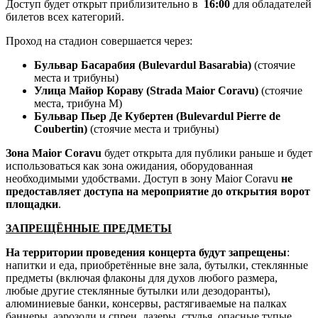
Доступ будет открыт приблизительно в
16:00
для обладателей
билетов всех категорий.
Проход на стадион совершается через:
Бульвар Басарабия (Bulevardul Basarabia)
(стоячие
места и трибуны)
Улица Майор Кораву (Strada Maior Coravu)
(стоячие
места, трибуна М)
Бульвар Пьер Де Кубертен (Bulevardul Pierre de
Coubertin)
(стоячие места и трибуны)
Зона Maior Coravu
будет открыта для публики раньше и будет
использоваться как зона ожидания, оборудованная
необходимыми удобствами. Доступ в зону Maior Coravu
не
предоставляет доступа на мероприятие до открытия ворот
площадки
.
ЗАПРЕЩËННЫЕ ПРЕДМЕТЫ
На территории проведения концерта будут запрещены
:
напитки и еда, приобретённые вне зала, бутылки, стеклянные
предметы (включая флаконы для духов любого размера,
любые другие стеклянные бутылки или дезодоранты),
алюминиевые банки, консервы, растягиваемые на палках
баннеры, аэрозоли и спреи, лазеры, стулья, опасные тупые