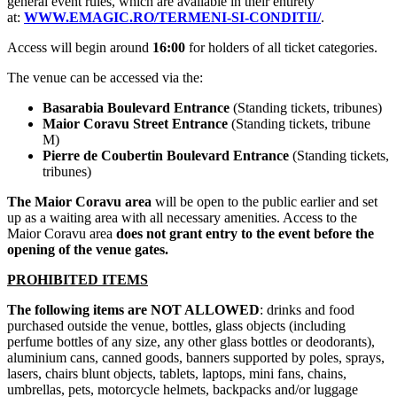
general event rules, which are available in their entirety
at:
WWW.EMAGIC.RO/TERMENI-SI-CONDITII/
.
Access will begin around
16:00
for holders of all ticket categories.
The venue can be accessed via the:
Basarabia Boulevard Entrance
(Standing tickets, tribunes)
Maior Coravu Street Entrance
(Standing tickets, tribune
M)
Pierre de Coubertin Boulevard Entrance
(Standing tickets,
tribunes)
The Maior Coravu area
will be open to the public earlier and set
up as a waiting area with all necessary amenities. Access to the
Maior Coravu area
does not grant entry to the event before the
opening of the venue gates.
PROHIBITED ITEMS
The following items are NOT ALLOWED
: drinks and food
purchased outside the venue, bottles, glass objects (including
perfume bottles of any size, any other glass bottles or deodorants),
aluminium cans, canned goods, banners supported by poles, sprays,
lasers, chairs blunt objects, tablets, laptops, mini fans, chains,
umbrellas, pets, motorcycle helmets, backpacks and/or luggage