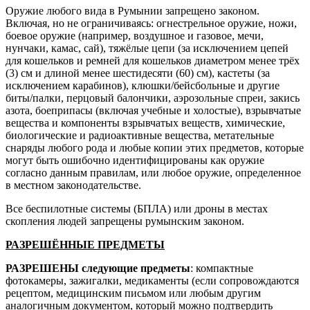
Оружие любого вида в Румынии запрещено законом.
Включая, но не ограничиваясь: огнестрельное оружие, ножи,
боевое оружие (например, воздушное и газовое, мечи,
нунчаки, камас, сай), тяжёлые цепи (за исключением цепей
для кошельков и ремней для кошельков диаметром менее трёх
(3) см и длиной менее шестидесяти (60) см), кастеты (за
исключением карабинов), клюшки/бейсбольные и другие
биты/палки, перцовый балончики, аэрозольные спреи, закись
азота, боеприпасы (включая учебные и холостые), взрывчатые
вещества и компоненты взрывчатых веществ, химические,
биологические и радиоактивные вещества, метательные
снаряды любого рода и любые копии этих предметов, которые
могут быть ошибочно идентифицированы как оружие
согласно данным правилам, или любое оружие, определенное
в местном законодательстве.
Все беспилотные системы (БПЛА) или дроны в местах
скопления людей запрещены румынским законом.
РАЗРЕШËННЫЕ ПРЕДМЕТЫ
РАЗРЕШЕНЫ следующие предметы
: компактные
фотокамеры, зажигалки, медикаменты (если сопровождаются
рецептом, медицинским письмом или любым другим
аналогичным документом, который можно подтвердить