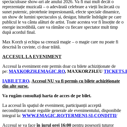
spectaculoase show-uri ale anului 2026. Va fi mai mult decât o
reprezentație muzicală – o adevărată celebrare a vieții încărcată cu
sunet puternic, pirotehnie impresionantă, efecte speciale dinamice,
un show de lumini spectaculos și, desigur, hiturile îndrăgite pe care
publicul le va cânta alături de artist. Toate acestea vor fi însoțite de o
energie incredibilă, care va rămâne cu fiecare spectator mult timp
după acordul final.
Max Korzh și echipa sa creează magie – o magie care nu poate fi
descrisă în cuvinte, ci doar trăită.
ACCESUL LA EVENIMENT
Accesul la eveniment este permis doar cu bilete achiziționate de
pe:
MAXKORZH.EMAGIC.RO
,
MAXKORZH.EU
TICKETS.
IABILET.RO
.
Accesul NU va fi permis cu bilete achiziționate
din alte surse.
Va rugăm consultați harta de acces de pe bilet.
La accesul în spațiul de eveniment, participanții acceptă
necondiționat toate regulile generale ale evenimentului, disponibile
integral la:
WWW.EMAGIC.RO/TERMENI-SI-CONDITII/
Accesul se va face
în jurul
orei 16:00
pentru posesorii tuturor