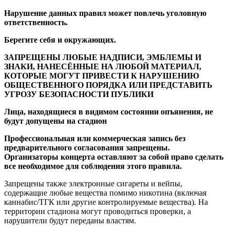
Нарушение данных правил может повлечь уголовную
ответственность.
Берегите себя и окружающих.
ЗАПРЕЩЕНЫ ЛЮБЫЕ НАДПИСИ, ЭМБЛЕМЫ И
ЗНАКИ, НАНЕСЁННЫЕ НА ЛЮБОЙ МАТЕРИАЛ,
КОТОРЫЕ МОГУТ ПРИВЕСТИ К НАРУШЕНИЮ
ОБЩЕСТВЕННОГО ПОРЯДКА ИЛИ ПРЕДСТАВИТЬ
УГРОЗУ БЕЗОПАСНОСТИ ПУБЛИКИ
Лица, находящиеся в видимом состоянии опъянения, не
будут допущены на стадион
Профессиональная или коммерческая запись без
предварительного согласования запрещены.
Организаторы концерта оставляют за собой право сделать
все необходимое для соблюдения этого правила.
Запрещены также электронные сигареты и вейпы,
содержащие любые вещества помимо никотина (включая
каннабис/ТГК или другие контролируемые вещества). На
территории стадиона могут проводиться проверки, а
нарушители будут переданы властям.