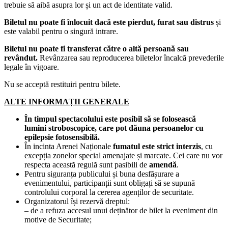
trebuie să aibă asupra lor și un act de identitate valid.
Biletul nu poate fi înlocuit dacă este pierdut, furat sau distrus
și
este valabil pentru o singură intrare.
Biletul nu poate fi transferat către o altă persoană sau
revândut.
Revânzarea sau reproducerea biletelor încalcă prevederile
legale în vigoare.
Nu se acceptă restituiri pentru bilete.
ALTE INFORMAȚII GENERALE
În timpul spectacolului este posibil să se folosească
lumini
stroboscopice
, care pot dăuna persoanelor cu
epilepsie fotosensibilă.
În incinta Arenei Naționale
fumatul este strict interzis
, cu
excepția zonelor special amenajate și marcate. Cei care nu vor
respecta această regulă sunt pasibili de
amendă
.
Pentru siguranța publicului și buna desfășurare a
evenimentului, participanții sunt obligați să se supună
controlului corporal la cererea agenților de securitate.
Organizatorul își rezervă dreptul:
– de a refuza accesul unui deținător de bilet la eveniment din
motive de Securitate;