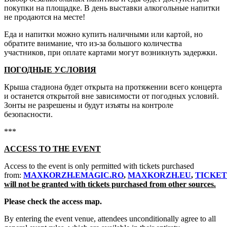
покупки на площадке. В день выставки алкогольные напитки
не продаются на месте!
Еда и напитки можно купить наличными или картой, но
обратите внимание, что из-за большого количества
участников, при оплате картами могут возникнуть задержки.
ПОГОДНЫЕ УСЛОВИЯ
Крыша стадиона будет открыта на протяжении всего концерта
и останется открытой вне зависимости от погодных условий.
Зонты не разрешены и будут изъяты на контроле
безопасности.
***
ACCESS TO THE EVENT
Access to the event is only permitted with tickets purchased
from:
MAXKORZH.EMAGIC.RO
,
MAXKORZH.EU
,
TICKET
will not be granted with tickets purchased from other sources.
Please check the access map.
By entering the event venue, attendees unconditionally agree to all