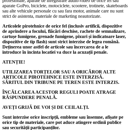
profesionale, aparate de înregistrare audio-video de orice fel sau
aparate GoPro, biciclete, motociclete, scootere, trotinete, skateboards
sau alte vehicule personale cu sau fara motor, animale care nu sunt
strict de asistenta, materiale de marketing neautorizate.
Articolele pirotehnice de orice fel (inclusiv artificii, dispozitive
de aprindere a focului, flăcări deschise, rachete de semnalizare,
cartușe fumigene, grenade fumigene, pixuri și indicatoare laser,
dispozitive de tip flash) sunt strict interzise de legea română.
Deținerea unor astfel de articole sau încercarea de a le
introduce în incinta locatiei va duce la acuzații penale.
ATENȚIE!
UTILIZAREA TORȚELOR SAU A ORICĂROR ALTE
ARTICOLE PIROTEHNICE ESTE INTERZISĂ.
SĂRITUL DIN TRIBUNE PE TEREN ESTE INTERZIS.
ÎNCĂLCAREA ACESTOR REGULI POATE ATRAGE
RĂSPUNDERE PENALĂ.
AVEȚI GRIJĂ DE VOI ȘI DE CEILALȚI.
Sunt interzise orice inscripții, embleme sau însemne, afișate pe
orice tip de materiale, care pot aduce atingere ordinii publice
sau securității participanților.