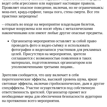
ведет себя агрессивно или нарушает настоящие правила.
Проявляет опасное поведение, включая, но не ограничиваясь:
мош-пит, крауд-серфинг, танцы пого, стена смерти. Все эти
практики запрещены!
– отказать во входе на мероприятие владельцам билетов,
которые вооружены или носят обувь с металлическими
наконечниками или имеют любые другие опасные предметы.
Организатор мероприятия оставляет за собой право
проводить фото и видео-съёмку и использовать
фотографии и видеозаписи участников для рекламных
целей. Присутствуя на мероприятии, зрители
соглашаются с возможностью появления в таких
материалах, подготовленных организатором или
уполномоченными третьими лицами..
Зрителям сообщается, что шоу включает в себя
пиротехнические эффекты, высокий уровень шума, яркие
световые эффекты, включая стробоскопические, дым и другие
спецэффекты. Участие осуществляется под собственную
ответственность зрителей. Организатор примет все
необходимые меры для обеспечения безопасности аудитории
на протяжении всего мероприятия.