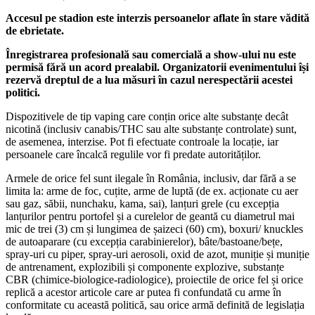
Accesul pe stadion este interzis persoanelor aflate în stare vădită
de ebrietate.
Înregistrarea profesională sau comercială a show-ului nu este
permisă fără un acord prealabil. Organizatorii evenimentului își
rezervă dreptul de a lua măsuri în cazul nerespectării acestei
politici.
Dispozitivele de tip vaping care conțin orice alte substanțe decât
nicotină (inclusiv canabis/THC sau alte substanțe controlate) sunt,
de asemenea, interzise. Pot fi efectuate controale la locație, iar
persoanele care încalcă regulile vor fi predate autorităților.
Armele de orice fel sunt ilegale în România, inclusiv, dar fără a se
limita la: arme de foc, cuțite, arme de luptă (de ex. acționate cu aer
sau gaz, săbii, nunchaku, kama, sai), lanțuri grele (cu excepția
lanțurilor pentru portofel și a curelelor de geantă cu diametrul mai
mic de trei (3) cm și lungimea de șaizeci (60) cm), boxuri/ knuckles
de autoaparare (cu excepția carabinierelor), bâte/bastoane/bețe,
spray-uri cu piper, spray-uri aerosoli, oxid de azot, muniție și muniție
de antrenament, explozibili și componente explozive, substanțe
CBR (chimice-biologice-radiologice), proiectile de orice fel și orice
replică a acestor articole care ar putea fi confundată cu arme în
conformitate cu această politică, sau orice armă definită de legislația