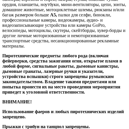
орудия, планшеты, ноутбуки, мини-вентиляторы, цепи, зонты,
домашние животные, мотоциклетные шлемы, рюкзаны и/или
багаж размером больше
A5,
палки для селфи, бинокли,
профессиональные камеры, видеокамеры, аудио- и
видеозаписывающие устройства или камеры GoPro,
велосипеды, мотоциклы, скутеры, скейтборды, хувер-борды и
другие личные моторизованные и немоторизованные
транспортные средства, несанкционированные рекламные
материалы.
Пиротехнические предметы любого рода (включая
фейерверки, средства зажигания огня, открытое пламя в
любой форме, сигнальные ракеты, дымовые канистры,
дымовые гранаты, лазерные ручки и указатели,
устройства вспышки) строго запрещены румынским
законодательством. Владение такими предметами или
попытка пронести их на место проведения мероприятия
приведет к уголовной ответственности.
ВНИМАНИЕ!
Использование фаеров и любых пиротехнических изделий
запрещено.
Прыжки с трибун на танцпол запрещены.