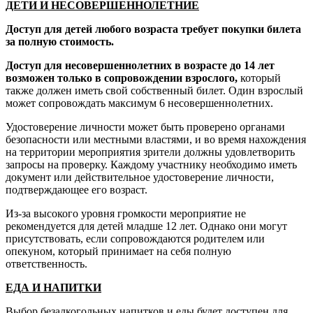
ДЕТИ И НЕСОВЕРШЕННОЛЕТНИЕ
Доступ для детей любого возраста требует покупки билета
за полную стоимость.
Доступ для несовершеннолетних в возрасте до 14 лет
возможен только в сопровождении взрослого,
который
также должен иметь свой собственный билет. Один взрослый
может сопровождать максимум 6 несовершеннолетних.
Удостоверение личности может быть проверено органами
безопасности или местными властями, и во время нахождения
на территории мероприятия зрители должны удовлетворить
запросы на проверку. Каждому участнику необходимо иметь
документ или действительное удостоверение личности,
подтверждающее его возраст.
Из-за высокого уровня громкости мероприятие не
рекомендуется для детей младше 12 лет. Однако они могут
присутствовать, если сопровождаются родителем или
опекуном, который принимает на себя полную
ответственность.
ЕДА И НАПИТКИ
Выбор безалкогольных напитков и еды будет доступен для