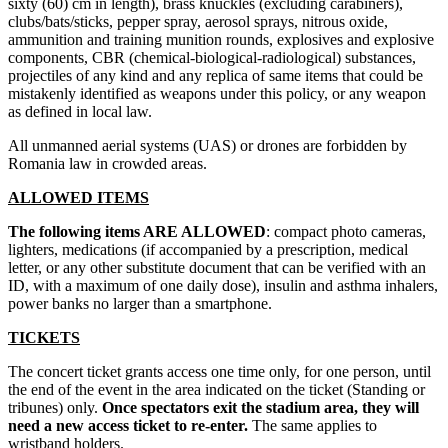
sixty (60) cm in length), brass knuckles (excluding carabiners),
clubs/bats/sticks, pepper spray, aerosol sprays, nitrous oxide,
ammunition and training munition rounds, explosives and explosive
components, CBR (chemical-biological-radiological) substances,
projectiles of any kind and any replica of same items that could be
mistakenly identified as weapons under this policy, or any weapon
as defined in local law.
All unmanned aerial systems (UAS) or drones are forbidden by
Romania law in crowded areas.
ALLOWED ITEMS
The following items ARE ALLOWED
: compact photo cameras,
lighters, medications (if accompanied by a prescription, medical
letter, or any other substitute document that can be verified with an
ID, with a maximum of one daily dose), insulin and asthma inhalers,
power banks no larger than a smartphone.
TICKETS
The concert ticket grants access one time only, for one person, until
the end of the event in the area indicated on the ticket (Standing or
tribunes) only.
Once spectators exit the stadium area, they will
need a new access ticket to re-enter.
The same applies to
wristband holders.