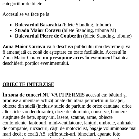
categoriilor de bilete.
Accesul se va face pe la:
Bulevardul Basarabia
(bilete Standing, tribune)
Strada Maior Coravu
(bilete Standing, tribuna M)
Bulevardul Pierre de Coubertin
(bilete Standing, tribune)
Zona Maior Coravu
va fi deschisă publicului mai devreme și va
fi amenajată ca zonă de așteptare cu toate facilitățile. Accesul în
Zona Maior Coravu
nu presupune acces în eveniment
înaintea
deschiderii porților evenimentului.
OBIECTE INTERZISE
În zona de concert NU VA FI PERMIS
accesul cu: băuturi și
produse alimentare achiziționate din afara perimetrului locației,
obiecte din sticlă (inclusiv sticle de parfum de orice cantitate, orice
alte sticle sau deodorante), doze de aluminiu, conserve, bannere
susținute de bețe, spray-uri, lasere, scaune, arme, obiecte
contondente, laptopuri, mini-ventilatoare, lanțuri, umbrele, animale
de companie, rucsacuri, căști de motociclist, bagaje voluminoase mai
mari decât o coală A5, selfie stick-uri, binocluri, aparate foto