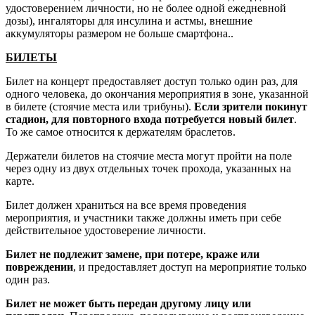
удостоверением личности, но не более одной ежедневной
дозы), ингаляторы для инсулина и астмы, внешние
аккумуляторы размером не больше смартфона..
БИЛЕТЫ
Билет на концерт предоставляет доступ только один раз, для
одного человека, до окончания мероприятия в зоне, указанной
в билете (стоячие места или трибуны).
Если зрители покинут
стадион, для повторного входа потребуется новый билет
.
То же самое относится к держателям браслетов.
Держатели билетов на стоячие места могут пройти на поле
через одну из двух отдельных точек прохода, указанных на
карте.
Билет должен храниться на все время проведения
мероприятия, и участники также должны иметь при себе
действительное удостоверение личности.
Билет не подлежит замене, при потере, краже или
повреждении
, и предоставляет доступ на мероприятие только
один раз.
Билет не может быть передан другому лицу или