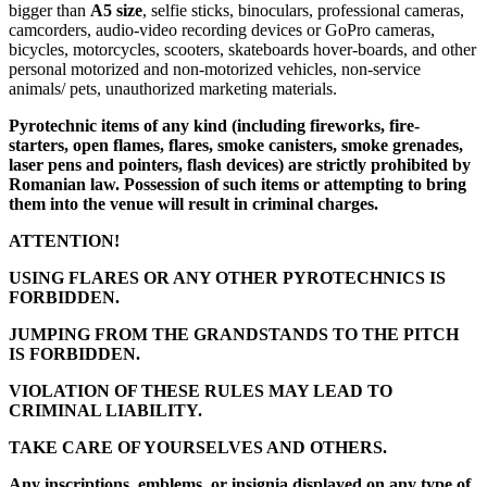
bigger than
A5 size
, selfie sticks, binoculars, professional cameras,
camcorders, audio-video recording devices or GoPro cameras,
bicycles, motorcycles, scooters, skateboards hover-boards, and other
personal motorized and non-motorized vehicles, non-service
animals/ pets, unauthorized marketing materials.
Pyrotechnic items of any kind (including fireworks, fire-
starters, open flames, flares, smoke canisters, smoke grenades,
laser pens and pointers, flash devices) are strictly prohibited by
Romanian law. Possession of such items or attempting to bring
them into the venue will result in criminal charges.
ATTENTION!
USING FLARES OR ANY OTHER PYROTECHNICS IS
FORBIDDEN.
JUMPING FROM THE GRANDSTANDS TO THE PITCH
IS FORBIDDEN.
VIOLATION OF THESE RULES MAY LEAD TO
CRIMINAL LIABILITY.
TAKE CARE OF YOURSELVES AND OTHERS.
Any inscriptions, emblems, or insignia displayed on any type of