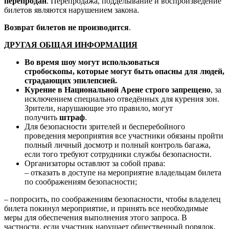
перепродан
. Перепродажа, подделывание и воспроизведение
билетов являются нарушением закона.
Возврат билетов не производится
.
ДРУГАЯ ОБЩАЯ ИНФОРМАЦИЯ
Во время шоу могут использоваться
стробоскопы,
которые могут быть опасны для людей,
страдающих эпилепсией.
Курение в Национальной Арене строго запрещено
, за
исключением специально отведённых для курения зон.
Зрители, нарушающие это правило, могут
получить
штраф
.
Для безопасности зрителей и бесперебойного
проведения мероприятия все участники обязаны пройти
полный личный досмотр и полный контроль багажа,
если того требуют сотрудники службы безопасности.
Организаторы оставлют за собой права:
– отказать в доступе на мероприятие владельцам билета
по соображениям безопасности;
– попросить, по соображениям безопасности, чтобы владелец
билета покинул мероприятие, и принять все необходимые
меры для обеспечения выполнения этого запроса. В
частности, если участник нарушает общественный порядок,