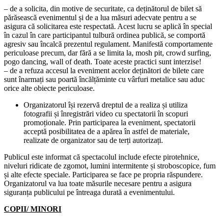
– de a solicita, din motive de securitate, ca deținătorul de bilet să
părăsească evenimentul și de a lua măsuri adecvate pentru a se
asigura că solicitarea este respectată. Acest lucru se aplică în special
în cazul în care participantul tulbură ordinea publică, se comportă
agresiv sau încalcă prezentul regulament. Manifestă comportamente
periculoase precum, dar fără a se limita la, mosh pit, crowd surfing,
pogo dancing, wall of death. Toate aceste practici sunt interzise!
– de a refuza accesul la eveniment acelor deținători de bilete care
sunt înarmați sau poartă încălțăminte cu vârfuri metalice sau aduc
orice alte obiecte periculoase.
Organizatorul își rezervă dreptul de a realiza și utiliza
fotografii și înregistrări video cu spectatorii în scopuri
promoționale. Prin participarea la eveniment, spectatorii
acceptă posibilitatea de a apărea în astfel de materiale,
realizate de organizator sau de terți autorizați.
Publicul este informat că spectacolul include efecte pirotehnice,
niveluri ridicate de zgomot, lumini intermitente și stroboscopice, fum
și alte efecte speciale. Participarea se face pe propria răspundere.
Organizatorul va lua toate măsurile necesare pentru a asigura
siguranța publicului pe întreaga durată a evenimentului.
COPII/ MINORI