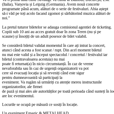
(Italia), Varșovia și Leipzig (Germania). Avem nouă concerte
programate până acum, alături de o serie de festivaluri. Abia aștept
să-i văd pe toți acolo facand zgomot și sărbătorind muzica alături de
noi.”
La pretul tuturor biletelor se adauga comisionul agentiei de ticketing.
Copiii sub 10 ani au acces gratuit doar
în
zona
Teren (nu
și
pe
scaune)
și
însoțiți
de un adult posesor de bilet valabil.
Se
consideră
biletul validat momentul
în
care
ați
intrat
la
concert,
atunci
când
acesta
a fost scanat / rupt.
Din
acel moment biletul
nu
mai
este valid
și
a
început
spectacolul / concertul / festivalul iar
biletul (contravaloarea acestuia) nu mai
poate
fi
returnat(a)
în
nicio
circumstanță
.
În
caz de vreme
nevaforabila
sau
în
caz de
urgență
organizatorii
va
pot
cere
să
evacuați
locația
și
să
reveniți
când
este sigur
pentru
dumneavoastră
să
participați
la
eveniment.
Va
rugăm
să
urmăriți
cu
atenție
mereu instructunile
organizatorilor, ale firmei
de
pază
și
mai
ales
ale
autorităților
pe
toată
perioada
când
sunteți
în
lo
are loc evenimentul.
Locurile
se
ocupă
pe
măsură
ce
sosiți
în
locație
.
Un eveniment Emagic & METALHEAD