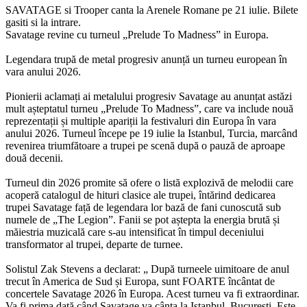
SAVATAGE si Trooper canta la Arenele Romane pe 21 iulie. Bilete
gasiti si la intrare.
Savatage revine cu turneul „Prelude To Madness” in Europa.
Legendara trupă de metal progresiv anunță un turneu european în
vara anului 2026.
Pionierii aclamați ai metalului progresiv Savatage au anunțat astăzi
mult așteptatul turneu „Prelude To Madness”, care va include nouă
reprezentații și multiple apariții la festivaluri din Europa în vara
anului 2026. Turneul începe pe 19 iulie la Istanbul, Turcia, marcând
revenirea triumfătoare a trupei pe scenă după o pauză de aproape
două decenii.
Turneul din 2026 promite să ofere o listă explozivă de melodii care
acoperă catalogul de hituri clasice ale trupei, întărind dedicarea
trupei Savatage față de legendara lor bază de fani cunoscută sub
numele de „The Legion”. Fanii se pot aștepta la energia brută și
măiestria muzicală care s-au intensificat în timpul deceniului
transformator al trupei, departe de turnee.
Solistul Zak Stevens a declarat: „ După turneele uimitoare de anul
trecut în America de Sud și Europa, sunt FOARTE încântat de
concertele Savatage 2026 în Europa. Acest turneu va fi extraordinar.
Va fi prima dată când Savatage va cânta la Istanbul, București, Este